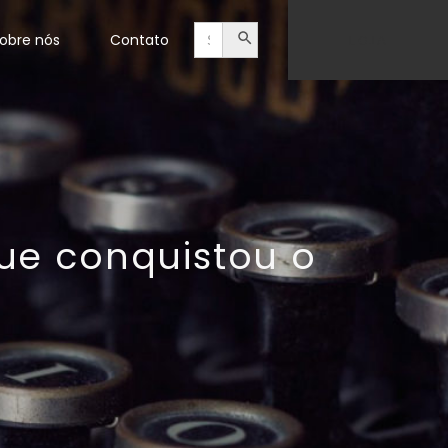
SEARCH BUTTON
obre nós
Contato
LOJA
ue conquistou o