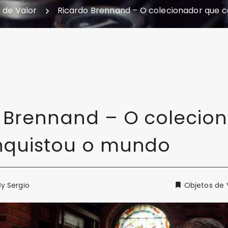
 de Valor
Ricardo Brennand – O colecionador que 
 Brennand – O colecio
nquistou o mundo
By
Sergio
Objetos de 