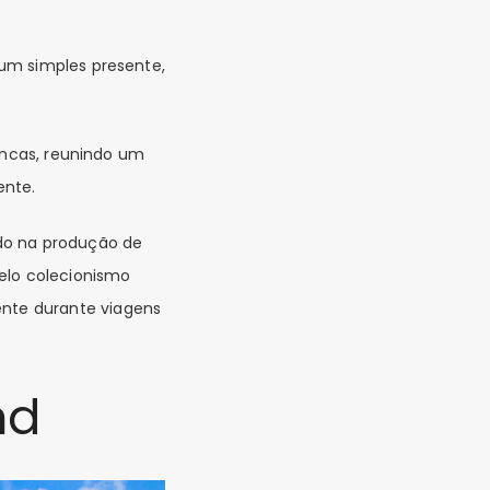
um simples presente,
ancas, reunindo um
ente.
ndo na produção de
pelo colecionismo
ente durante viagens
nd