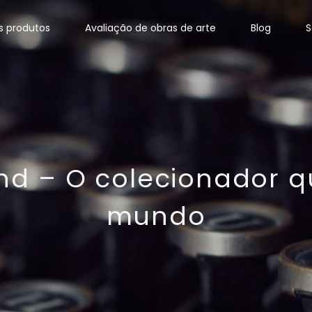
s produtos
Avaliação de obras de arte
Blog
S
nd – O colecionador q
mundo