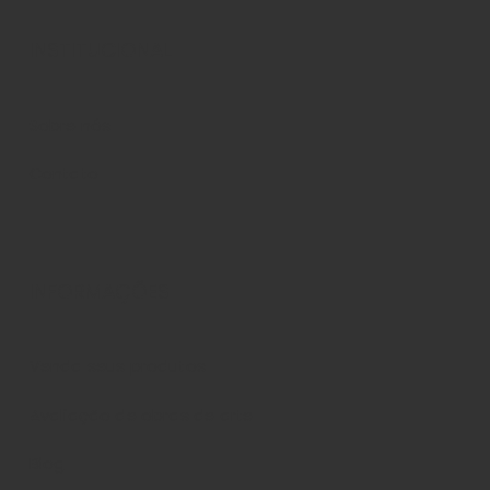
INSTITUCIONAL
Sobre nós
Contato
INFORMAÇÕES
Venda seus produtos
Avaliação de obras de arte
Blog