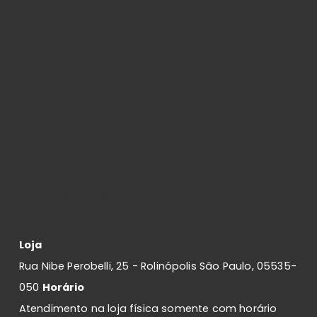
Venda seus produtos
Avaliação de obras de arte
Blog
Loja Virtual
ATENDIMENTO
Loja
Rua Nibe Perobelli, 25 - Rolinópolis São Paulo, 05535-
050
Horário
Atendimento na loja física somente com horário