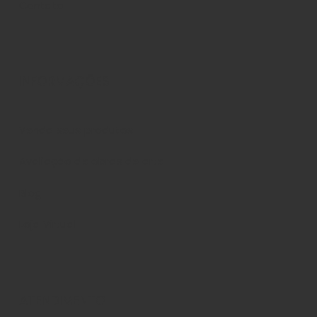
Contato
INFORMAÇÕES
Venda seus produtos
Avaliação de obras de arte
Blog
Loja Virtual
ATENDIMENTO