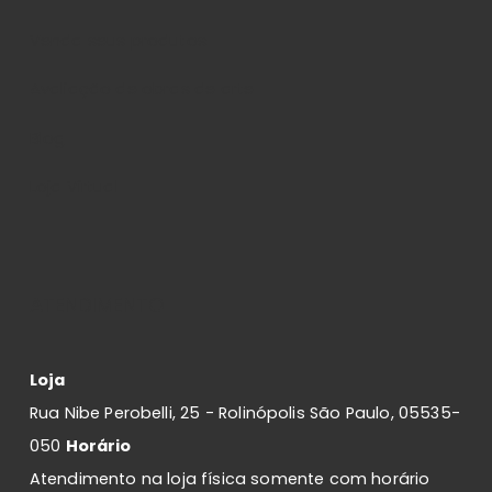
Venda seus produtos
Avaliação de obras de arte
Blog
Loja Virtual
ATENDIMENTO
Loja
Rua Nibe Perobelli, 25 - Rolinópolis São Paulo, 05535-
050
Horário
Atendimento na loja física somente com horário