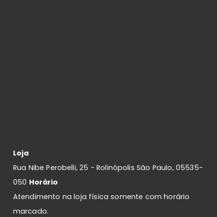
Venda seus produtos
Avaliação de obras de arte
Blog
Loja Virtual
ATENDIMENTO
Loja
Rua Nibe Perobelli, 25 - Rolinópolis São Paulo, 05535-
050
Horário
Atendimento na loja física somente com horário
marcado.