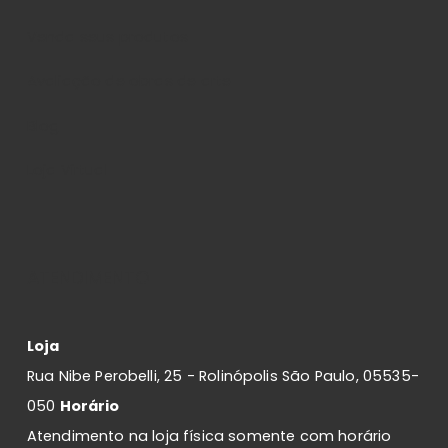
Venda seus produtos
Avaliação de obras de arte
Blog
Loja Virtual
ATENDIMENTO
Loja
Rua Nibe Perobelli, 25 - Rolinópolis São Paulo, 05535-
050
Horário
Atendimento na loja física somente com horário