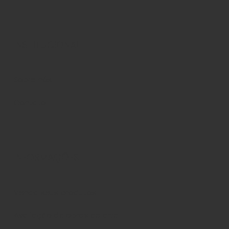
INSTITUCIONAL
Sobre nós
Contato
INFORMAÇÕES
Venda seus produtos
Avaliação de obras de arte