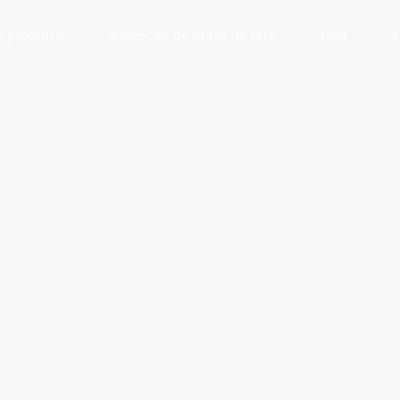
s produtos
Avaliação de obras de arte
Blog
S
valor
Home
Tag:
valor