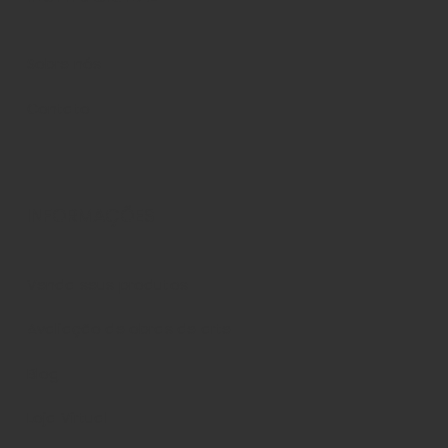
Sobre nós
Contato
INFORMAÇÕES
Venda seus produtos
Avaliação de obras de arte
Blog
Loja Virtual