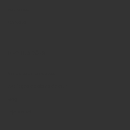
Sobre nós
Contato
INFORMAÇÕES
Venda seus produtos
Avaliação de obras de arte
Blog
Loja Virtual