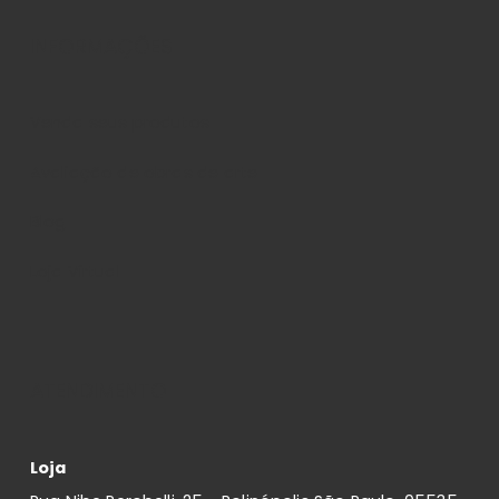
INFORMAÇÕES
Venda seus produtos
Avaliação de obras de arte
Blog
Loja Virtual
ATENDIMENTO
Loja